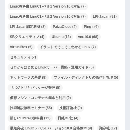
Linux教科書 LinuCレベル1 Version 10.0対応
(7)
Linux教科書 LinuCレベル2 Version 10.0対応
(7)
LPI-Japan
(91)
LPI-Japan認定教材
(8)
PaizaCloud
(4)
Ping-t
(6)
SBクリエイティブ
(4)
Ubuntu
(13)
ver.10.0
(68)
VirtualBox
(5)
イラストでそこそこわかるLinux
(7)
セキュリティ
(7)
ゼロからはじめるLinuxサーバー構築・運用ガイド
(5)
ネットワークの基礎
(8)
ファイル・ディレクトリの操作と管理
(5)
リポジトリとパッケージ管理
(5)
仮想マシン・コンテナの概念と利用
(9)
技術解説無料セミナー
(55)
技術評論社
(9)
新しいLinuxの教科書
(15)
日経BP社
(4)
最短突破 LinuCレベル1 バージョン10.0 合格教本
(9)
翔泳社
(17)