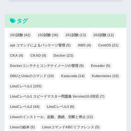
タグ
101試験
(42)
102試験
(36)
201試験
(13)
202試験
(12)
apt コマンドによるパッケージ管理
(5)
AWS
(4)
CentOS
(21)
CKA
(4)
CKAD
(4)
Docker
(23)
Dockerコンテナとコンテナイメージの管理
(9)
Envader
(5)
GNUとUnixのコマンド
(10)
Katacoda
(14)
Kubernetes
(10)
LinuCレベル1
(105)
LinuCレベル1 スピードマスター問題集 Version10.0対応
(7)
LinuCレベル2
(44)
LinuCレベル3
(6)
Linuxのインストール、起動、接続、切断と停止
(12)
Linuxの絵本
(5)
LinuxコマンドABCリファレンス
(5)