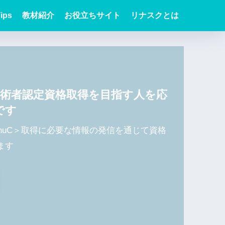
ips
教材紹介
お役立ちサイト
リナスクとは
x技術者認定資格取得を目指す人を応
です
LinuC＞取得に必要な情報の発信を通じて資格
ます