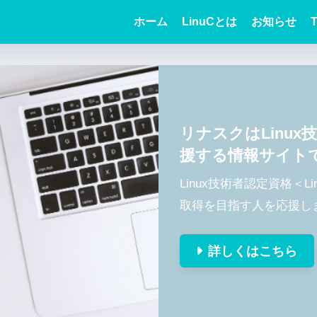
ホーム
LinuCとは
お知らせ
T
リナスクはLinu
援する情報サイト
Linux技術者認定資格＜
取得を目指す人を応援し
詳しくはこちら