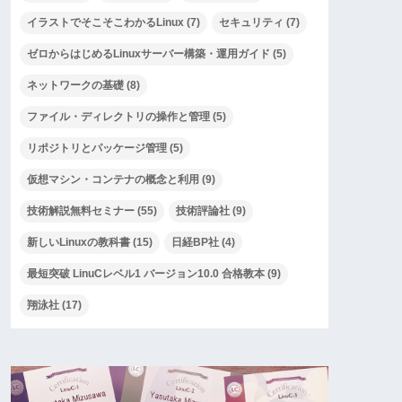
イラストでそこそこわかるLinux
(7)
セキュリティ
(7)
ゼロからはじめるLinuxサーバー構築・運用ガイド
(5)
ネットワークの基礎
(8)
ファイル・ディレクトリの操作と管理
(5)
リポジトリとパッケージ管理
(5)
仮想マシン・コンテナの概念と利用
(9)
技術解説無料セミナー
(55)
技術評論社
(9)
新しいLinuxの教科書
(15)
日経BP社
(4)
最短突破 LinuCレベル1 バージョン10.0 合格教本
(9)
翔泳社
(17)