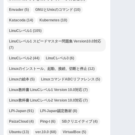
Envader
(5)
GNUとUnixのコマンド
(10)
Katacoda
(14)
Kubernetes
(10)
LinuCレベル1
(105)
LinuCレベル1 スピードマスター問題集 Version10.0対応
(7)
LinuCレベル2
(44)
LinuCレベル3
(6)
Linuxのインストール、起動、接続、切断と停止
(12)
Linuxの絵本
(5)
LinuxコマンドABCリファレンス
(5)
Linux教科書 LinuCレベル1 Version 10.0対応
(7)
Linux教科書 LinuCレベル2 Version 10.0対応
(7)
LPI-Japan
(91)
LPI-Japan認定教材
(8)
PaizaCloud
(4)
Ping-t
(6)
SBクリエイティブ
(4)
Ubuntu
(13)
ver.10.0
(68)
VirtualBox
(5)