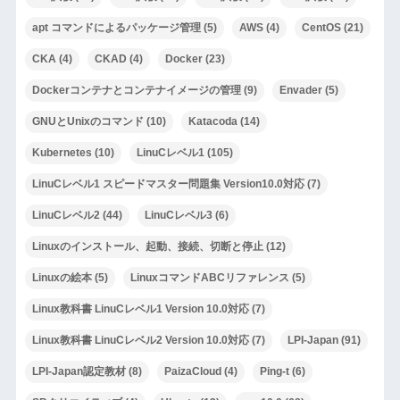
apt コマンドによるパッケージ管理
(5)
AWS
(4)
CentOS
(21)
CKA
(4)
CKAD
(4)
Docker
(23)
Dockerコンテナとコンテナイメージの管理
(9)
Envader
(5)
GNUとUnixのコマンド
(10)
Katacoda
(14)
Kubernetes
(10)
LinuCレベル1
(105)
LinuCレベル1 スピードマスター問題集 Version10.0対応
(7)
LinuCレベル2
(44)
LinuCレベル3
(6)
Linuxのインストール、起動、接続、切断と停止
(12)
Linuxの絵本
(5)
LinuxコマンドABCリファレンス
(5)
Linux教科書 LinuCレベル1 Version 10.0対応
(7)
Linux教科書 LinuCレベル2 Version 10.0対応
(7)
LPI-Japan
(91)
LPI-Japan認定教材
(8)
PaizaCloud
(4)
Ping-t
(6)