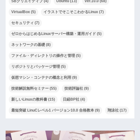
SBクリエイティブ
(4)
Ubuntu
(13)
ver.10.0
(68)
VirtualBox
(5)
イラストでそこそこわかるLinux
(7)
セキュリティ
(7)
ゼロからはじめるLinuxサーバー構築・運用ガイド
(5)
ネットワークの基礎
(8)
ファイル・ディレクトリの操作と管理
(5)
リポジトリとパッケージ管理
(5)
仮想マシン・コンテナの概念と利用
(9)
技術解説無料セミナー
(55)
技術評論社
(9)
新しいLinuxの教科書
(15)
日経BP社
(4)
最短突破 LinuCレベル1 バージョン10.0 合格教本
(9)
翔泳社
(17)