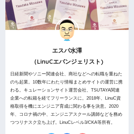
エスパ水澤
（LinuCエバンジェリスト)
日経新聞やソニー関連会社、商社などへの転職を重ねた
のち起業。10数年にわたり情報まとめサイトの運営に携
わる。キュレーションサイト運営会社、TSUTAYA関連
企業への転籍を経てフリーランスに。2018年、LinuC資
格取得を機にエンジニア育成に関わる事を決意。2020
年、コロナ禍の中、エンジニアスクール講師などを務め
つつリナスク立ち上げ。LinuCレベル3/CKA等所有。