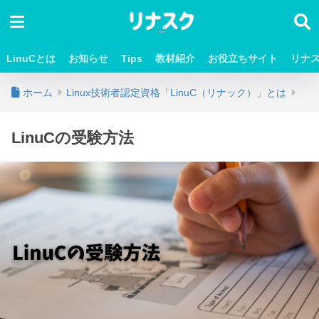
LinuCとは
お知らせ
Tips
教材紹介
お役立ちサイト
リナ
ホーム
Linux技術者認定資格「LinuC（リナック）」とは
LinuCの受験方法