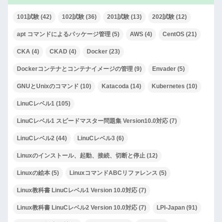
101試験
(42)
102試験
(36)
201試験
(13)
202試験
(12)
apt コマンドによるパッケージ管理
(5)
AWS
(4)
CentOS
(21)
CKA
(4)
CKAD
(4)
Docker
(23)
Dockerコンテナとコンテナイメージの管理
(9)
Envader
(5)
GNUとUnixのコマンド
(10)
Katacoda
(14)
Kubernetes
(10)
LinuCレベル1
(105)
LinuCレベル1 スピードマスター問題集 Version10.0対応
(7)
LinuCレベル2
(44)
LinuCレベル3
(6)
Linuxのインストール、起動、接続、切断と停止
(12)
Linuxの絵本
(5)
LinuxコマンドABCリファレンス
(5)
Linux教科書 LinuCレベル1 Version 10.0対応
(7)
Linux教科書 LinuCレベル2 Version 10.0対応
(7)
LPI-Japan
(91)