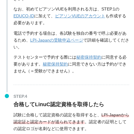
なお、初めてピアソンVUEを利用される方は、STEP.1の
EDUCO-ID
に加えて、
ピアソンVUEのアカウント
も作成する
必要があります。
電話で予約する場合は、各試験を独自の番号で呼ぶ必要があ
るため、
LPI-Japanの受験申込ページ
で詳細を確認してくださ
い。
テストセンターで予約する際には
秘密保持契約
に同意する必
要があります。
秘密保持契約
に同意できない方は予約ができ
ません（＝受験ができません）。
合格してLinuC認定資格を取得したら
試験に合格して認定資格の認定を取得すると、
LPI-Japanから
認定証と認定カードが送られてきます
。認定者の証明として
の認定ロゴが名刺などに使用できます。