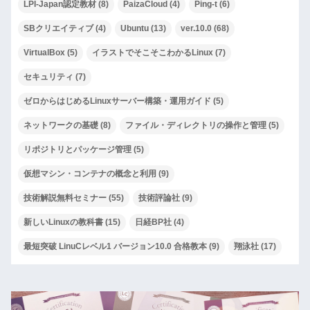
LPI-Japan認定教材
(8)
PaizaCloud
(4)
Ping-t
(6)
SBクリエイティブ
(4)
Ubuntu
(13)
ver.10.0
(68)
VirtualBox
(5)
イラストでそこそこわかるLinux
(7)
セキュリティ
(7)
ゼロからはじめるLinuxサーバー構築・運用ガイド
(5)
ネットワークの基礎
(8)
ファイル・ディレクトリの操作と管理
(5)
リポジトリとパッケージ管理
(5)
仮想マシン・コンテナの概念と利用
(9)
技術解説無料セミナー
(55)
技術評論社
(9)
新しいLinuxの教科書
(15)
日経BP社
(4)
最短突破 LinuCレベル1 バージョン10.0 合格教本
(9)
翔泳社
(17)