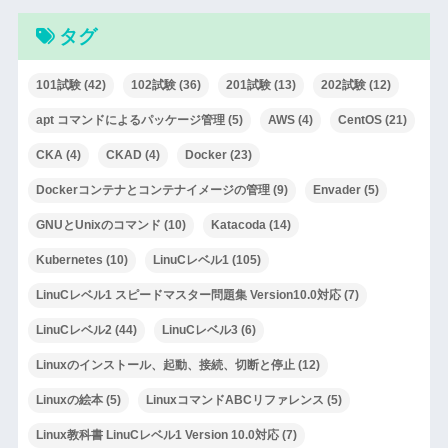
タグ
101試験
(42)
102試験
(36)
201試験
(13)
202試験
(12)
apt コマンドによるパッケージ管理
(5)
AWS
(4)
CentOS
(21)
CKA
(4)
CKAD
(4)
Docker
(23)
Dockerコンテナとコンテナイメージの管理
(9)
Envader
(5)
GNUとUnixのコマンド
(10)
Katacoda
(14)
Kubernetes
(10)
LinuCレベル1
(105)
LinuCレベル1 スピードマスター問題集 Version10.0対応
(7)
LinuCレベル2
(44)
LinuCレベル3
(6)
Linuxのインストール、起動、接続、切断と停止
(12)
Linuxの絵本
(5)
LinuxコマンドABCリファレンス
(5)
Linux教科書 LinuCレベル1 Version 10.0対応
(7)