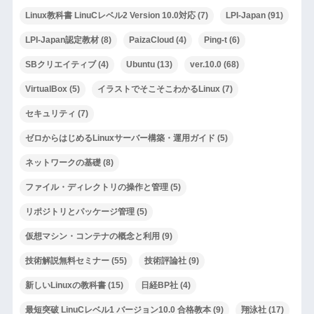
Linux教科書 LinuCレベル2 Version 10.0対応
(7)
LPI-Japan
(91)
LPI-Japan認定教材
(8)
PaizaCloud
(4)
Ping-t
(6)
SBクリエイティブ
(4)
Ubuntu
(13)
ver.10.0
(68)
VirtualBox
(5)
イラストでそこそこわかるLinux
(7)
セキュリティ
(7)
ゼロからはじめるLinuxサーバー構築・運用ガイド
(5)
ネットワークの基礎
(8)
ファイル・ディレクトリの操作と管理
(5)
リポジトリとパッケージ管理
(5)
仮想マシン・コンテナの概念と利用
(9)
技術解説無料セミナー
(55)
技術評論社
(9)
新しいLinuxの教科書
(15)
日経BP社
(4)
最短突破 LinuCレベル1 バージョン10.0 合格教本
(9)
翔泳社
(17)