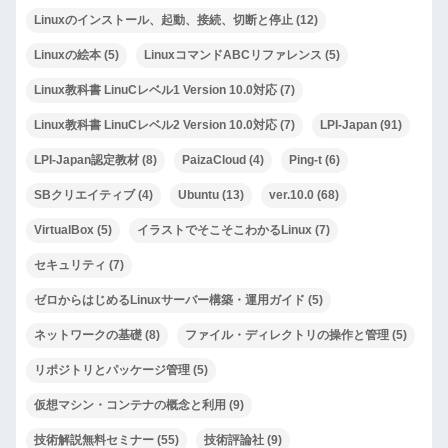
Linuxのインストール、起動、接続、切断と停止
(12)
Linuxの絵本
(5)
LinuxコマンドABCリファレンス
(5)
Linux教科書 LinuCレベル1 Version 10.0対応
(7)
Linux教科書 LinuCレベル2 Version 10.0対応
(7)
LPI-Japan
(91)
LPI-Japan認定教材
(8)
PaizaCloud
(4)
Ping-t
(6)
SBクリエイティブ
(4)
Ubuntu
(13)
ver.10.0
(68)
VirtualBox
(5)
イラストでそこそこわかるLinux
(7)
セキュリティ
(7)
ゼロからはじめるLinuxサーバー構築・運用ガイド
(5)
ネットワークの基礎
(8)
ファイル・ディレクトリの操作と管理
(5)
リポジトリとパッケージ管理
(5)
仮想マシン・コンテナの概念と利用
(9)
技術解説無料セミナー
(55)
技術評論社
(9)