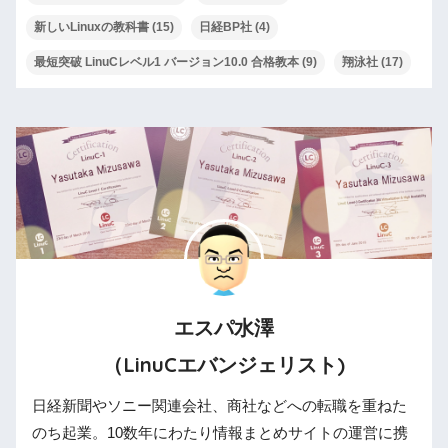
新しいLinuxの教科書
(15)
日経BP社
(4)
最短突破 LinuCレベル1 バージョン10.0 合格教本
(9)
翔泳社
(17)
エスパ水澤
（LinuCエバンジェリスト)
日経新聞やソニー関連会社、商社などへの転職を重ねた
のち起業。10数年にわたり情報まとめサイトの運営に携