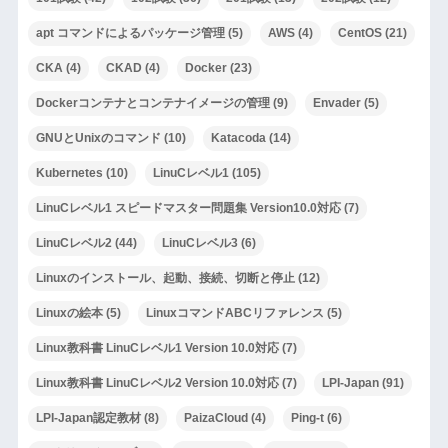
apt コマンドによるパッケージ管理
(5)
AWS
(4)
CentOS
(21)
CKA
(4)
CKAD
(4)
Docker
(23)
Dockerコンテナとコンテナイメージの管理
(9)
Envader
(5)
GNUとUnixのコマンド
(10)
Katacoda
(14)
Kubernetes
(10)
LinuCレベル1
(105)
LinuCレベル1 スピードマスター問題集 Version10.0対応
(7)
LinuCレベル2
(44)
LinuCレベル3
(6)
Linuxのインストール、起動、接続、切断と停止
(12)
Linuxの絵本
(5)
LinuxコマンドABCリファレンス
(5)
Linux教科書 LinuCレベル1 Version 10.0対応
(7)
Linux教科書 LinuCレベル2 Version 10.0対応
(7)
LPI-Japan
(91)
LPI-Japan認定教材
(8)
PaizaCloud
(4)
Ping-t
(6)