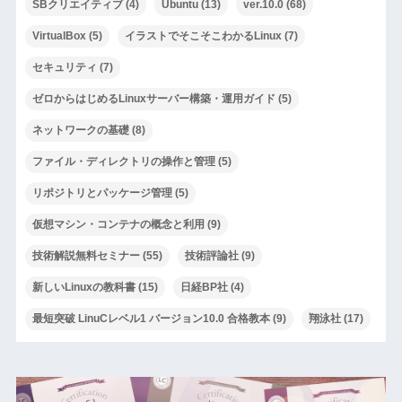
SBクリエイティブ
(4)
Ubuntu
(13)
ver.10.0
(68)
VirtualBox
(5)
イラストでそこそこわかるLinux
(7)
セキュリティ
(7)
ゼロからはじめるLinuxサーバー構築・運用ガイド
(5)
ネットワークの基礎
(8)
ファイル・ディレクトリの操作と管理
(5)
リポジトリとパッケージ管理
(5)
仮想マシン・コンテナの概念と利用
(9)
技術解説無料セミナー
(55)
技術評論社
(9)
新しいLinuxの教科書
(15)
日経BP社
(4)
最短突破 LinuCレベル1 バージョン10.0 合格教本
(9)
翔泳社
(17)