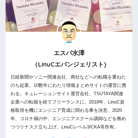
エスパ水澤
（LinuCエバンジェリスト)
日経新聞やソニー関連会社、商社などへの転職を重ねた
のち起業。10数年にわたり情報まとめサイトの運営に携
わる。キュレーションサイト運営会社、TSUTAYA関連
企業への転籍を経てフリーランスに。2018年、LinuC資
格取得を機にエンジニア育成に関わる事を決意。2020
年、コロナ禍の中、エンジニアスクール講師などを務め
つつリナスク立ち上げ。LinuCレベル3/CKA等所有。