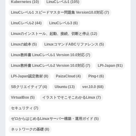
Kubernetes
(10)
LinuCレベル1
(105)
LinuCレベル1 スピードマスター問題集 Version10.0対応
(7)
LinuCレベル2
(44)
LinuCレベル3
(6)
Linuxのインストール、起動、接続、切断と停止
(12)
Linuxの絵本
(5)
LinuxコマンドABCリファレンス
(5)
Linux教科書 LinuCレベル1 Version 10.0対応
(7)
Linux教科書 LinuCレベル2 Version 10.0対応
(7)
LPI-Japan
(91)
LPI-Japan認定教材
(8)
PaizaCloud
(4)
Ping-t
(6)
SBクリエイティブ
(4)
Ubuntu
(13)
ver.10.0
(68)
VirtualBox
(5)
イラストでそこそこわかるLinux
(7)
セキュリティ
(7)
ゼロからはじめるLinuxサーバー構築・運用ガイド
(5)
ネットワークの基礎
(8)