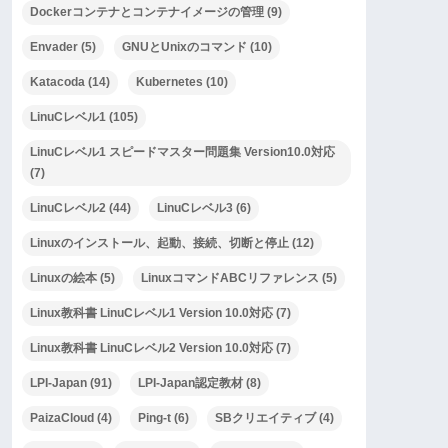
Dockerコンテナとコンテナイメージの管理
(9)
Envader
(5)
GNUとUnixのコマンド
(10)
Katacoda
(14)
Kubernetes
(10)
LinuCレベル1
(105)
LinuCレベル1 スピードマスター問題集 Version10.0対応
(7)
LinuCレベル2
(44)
LinuCレベル3
(6)
Linuxのインストール、起動、接続、切断と停止
(12)
Linuxの絵本
(5)
LinuxコマンドABCリファレンス
(5)
Linux教科書 LinuCレベル1 Version 10.0対応
(7)
Linux教科書 LinuCレベル2 Version 10.0対応
(7)
LPI-Japan
(91)
LPI-Japan認定教材
(8)
PaizaCloud
(4)
Ping-t
(6)
SBクリエイティブ
(4)