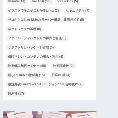
Ubuntu
(13)
ver.10.0
(68)
VirtualBox
(5)
イラストでそこそこわかるLinux
(7)
セキュリティ
(7)
ゼロからはじめるLinuxサーバー構築・運用ガイド
(5)
ネットワークの基礎
(8)
ファイル・ディレクトリの操作と管理
(5)
リポジトリとパッケージ管理
(5)
仮想マシン・コンテナの概念と利用
(9)
技術解説無料セミナー
(55)
技術評論社
(9)
新しいLinuxの教科書
(15)
日経BP社
(4)
最短突破 LinuCレベル1 バージョン10.0 合格教本
(9)
翔泳社
(17)