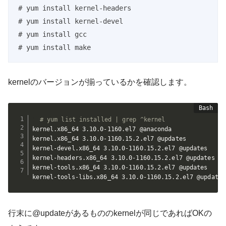
# yum install kernel-headers

# yum install kernel-devel

# yum install gcc

# yum install make
kernelのバージョンが揃っているかを確認します。
# yum list installed | grep ^kernel
kernel.x86_64 3.10.0-1160.el7 @anaconda

kernel.x86_64 3.10.0-1160.15.2.el7 @updates

kernel-devel.x86_64 3.10.0-1160.15.2.el7 @updates

kernel-headers.x86_64 3.10.0-1160.15.2.el7 @updates

kernel-tools.x86_64 3.10.0-1160.15.2.el7 @updates

kernel-tools-libs.x86_64 3.10.0-1160.15.2.el7 @updates
行末に@updateがあるもののkernelが同じであればOKの