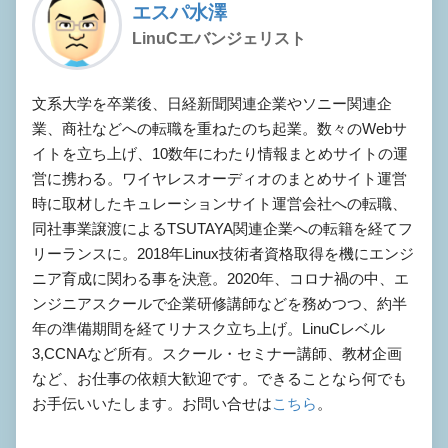
エスパ水澤
LinuCエバンジェリスト
文系大学を卒業後、日経新聞関連企業やソニー関連企
業、商社などへの転職を重ねたのち起業。数々のWebサ
イトを立ち上げ、10数年にわたり情報まとめサイトの運
営に携わる。ワイヤレスオーディオのまとめサイト運営
時に取材したキュレーションサイト運営会社への転職、
同社事業譲渡によるTSUTAYA関連企業への転籍を経てフ
リーランスに。2018年Linux技術者資格取得を機にエンジ
ニア育成に関わる事を決意。2020年、コロナ禍の中、エ
ンジニアスクールで企業研修講師などを務めつつ、約半
年の準備期間を経てリナスク立ち上げ。LinuCレベル
3,CCNAなど所有。スクール・セミナー講師、教材企画
など、お仕事の依頼大歓迎です。できることなら何でも
お手伝いいたします。お問い合せは
こちら
。