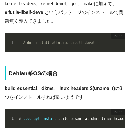
kernel-headers、kernel-devel、gcc、makeに加えて、
elfutils-libelf-devel
というパッケージのインストールで問
題無く導入できました。
# dnf install elfutils-libelf-devel
Debian系OSの場合
build-essential
、
dkms
、
linux-headers-$(uname -r)
の3
つをインストールすれば良いようです。
$ 
sudo
apt
install
 build-essential dkms linux-headers