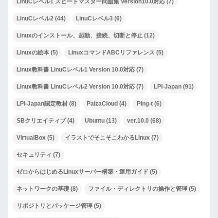
LinuCレベル1 スピードマスター問題集 Version10.0対応
(7)
LinuCレベル2
(44)
LinuCレベル3
(6)
Linuxのインストール、起動、接続、切断と停止
(12)
Linuxの絵本
(5)
LinuxコマンドABCリファレンス
(5)
Linux教科書 LinuCレベル1 Version 10.0対応
(7)
Linux教科書 LinuCレベル2 Version 10.0対応
(7)
LPI-Japan
(91)
LPI-Japan認定教材
(8)
PaizaCloud
(4)
Ping-t
(6)
SBクリエイティブ
(4)
Ubuntu
(13)
ver.10.0
(68)
VirtualBox
(5)
イラストでそこそこわかるLinux
(7)
セキュリティ
(7)
ゼロからはじめるLinuxサーバー構築・運用ガイド
(5)
ネットワークの基礎
(8)
ファイル・ディレクトリの操作と管理
(5)
リポジトリとパッケージ管理
(5)