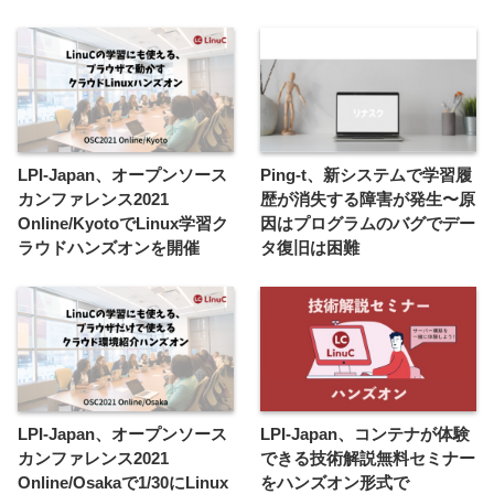
LPI-Japan、オープンソース
Ping-t、新システムで学習履
カンファレンス2021
歴が消失する障害が発生〜原
Online/KyotoでLinux学習ク
因はプログラムのバグでデー
ラウドハンズオンを開催
タ復旧は困難
LPI-Japan、オープンソース
LPI-Japan、コンテナが体験
カンファレンス2021
できる技術解説無料セミナー
Online/Osakaで1/30にLinux
をハンズオン形式で