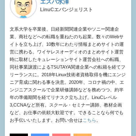
エスパ水澤
LinuCエバンジェリスト
文系大学を卒業後、日経新聞関連企業やソニー関連企
業、商社などへの転職を重ねたのち起業。数々のWebサ
イトを立ち上げ、10数年にわたり情報まとめサイトの運
営に携わる。ワイヤレスオーディオのまとめサイト運営
時に取材したキュレーションサイト運営会社への転職、
同社事業譲渡によるTSUTAYA関連企業への転籍を経てフ
リーランスに。2018年Linux技術者資格取得を機にエンジ
ニア育成に関わる事を決意。2020年、コロナ禍の中、エ
ンジニアスクールで企業研修講師などを務めつつ、約半
年の準備期間を経てリナスク立ち上げ。LinuCレベル
3,CCNAなど所有。スクール・セミナー講師、教材企画
など、お仕事の依頼大歓迎です。できることなら何でも
お手伝いいたします。お問い合せは
こちら
。