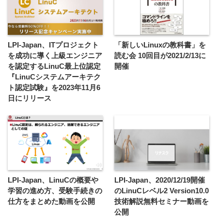
LPI-Japan、ITプロジェクト
「新しいLinuxの教科書」を
を成功に導く上級エンジニア
読む会 10回目が2021/2/13に
を認定するLinuC最上位認定
開催
『LinuCシステムアーキテク
ト認定試験』を2023年11月6
日にリリース
LPI-Japan、LinuCの概要や
LPI-Japan、2020/12/19開催
学習の進め方、受験手続きの
のLinuCレベル2 Version10.0
仕方をまとめた動画を公開
技術解説無料セミナー動画を
公開