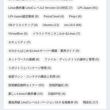
Linux教科書 LinuCレベル2 Version 10.0対応
(7)
LPI-Japan
(91)
LPI-Japan認定教材
(8)
PaizaCloud
(4)
Ping-t
(6)
SBクリエイティブ
(4)
Ubuntu
(13)
ver.10.0
(68)
VirtualBox
(5)
イラストでそこそこわかるLinux
(7)
セキュリティ
(7)
ゼロからはじめるLinuxサーバー構築・運用ガイド
(5)
ネットワークの基礎
(8)
ファイル・ディレクトリの操作と管理
(5)
リポジトリとパッケージ管理
(5)
仮想マシン・コンテナの概念と利用
(9)
技術解説無料セミナー
(55)
技術評論社
(9)
新しいLinuxの教科書
(15)
日経BP社
(4)
最短突破 LinuCレベル1 バージョン10.0 合格教本
(9)
翔泳社
(17)