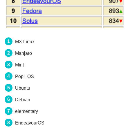
MX Linux
Manjaro
Mint
Pop!_OS
Ubuntu
Debian
elementary
EndeavourOS