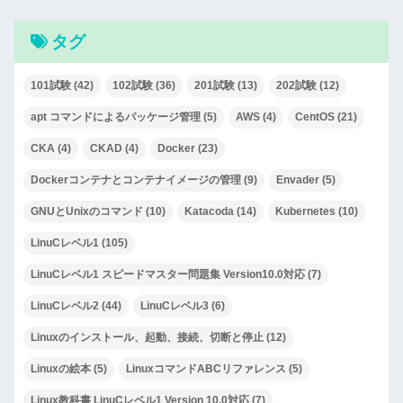
タグ
101試験
(42)
102試験
(36)
201試験
(13)
202試験
(12)
apt コマンドによるパッケージ管理
(5)
AWS
(4)
CentOS
(21)
CKA
(4)
CKAD
(4)
Docker
(23)
Dockerコンテナとコンテナイメージの管理
(9)
Envader
(5)
GNUとUnixのコマンド
(10)
Katacoda
(14)
Kubernetes
(10)
LinuCレベル1
(105)
LinuCレベル1 スピードマスター問題集 Version10.0対応
(7)
LinuCレベル2
(44)
LinuCレベル3
(6)
Linuxのインストール、起動、接続、切断と停止
(12)
Linuxの絵本
(5)
LinuxコマンドABCリファレンス
(5)
Linux教科書 LinuCレベル1 Version 10.0対応
(7)