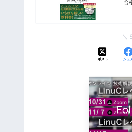
合
ポスト
シェ
Fo