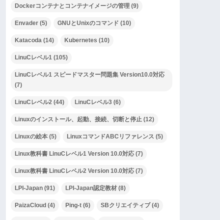
Dockerコンテナとコンテナイメージの管理
(9)
Envader
(5)
GNUとUnixのコマンド
(10)
Katacoda
(14)
Kubernetes
(10)
LinuCレベル1
(105)
LinuCレベル1 スピードマスター問題集 Version10.0対応
(7)
LinuCレベル2
(44)
LinuCレベル3
(6)
Linuxのインストール、起動、接続、切断と停止
(12)
Linuxの絵本
(5)
LinuxコマンドABCリファレンス
(5)
Linux教科書 LinuCレベル1 Version 10.0対応
(7)
Linux教科書 LinuCレベル2 Version 10.0対応
(7)
LPI-Japan
(91)
LPI-Japan認定教材
(8)
PaizaCloud
(4)
Ping-t
(6)
SBクリエイティブ
(4)