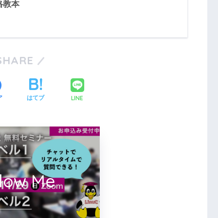
格教本
SHARE
LINE
ア
はてブ
llow Me