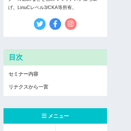
げ。LinuCレベル3/CKA等所有。
目次
セミナー内容
リナクスから一言
メニュー