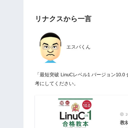
リナクスから一言
エスパくん
「最短突破 LinuCレベル1 バージョン1
考にしてください。
教材