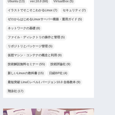
Ubuntu
(13)
ver.10.0
(68)
VirtualBox
(5)
イラストでそこそこわかるLinux
(7)
セキュリティ
(7)
ゼロからはじめるLinuxサーバー構築・運用ガイド
(5)
ネットワークの基礎
(8)
ファイル・ディレクトリの操作と管理
(5)
リポジトリとパッケージ管理
(5)
仮想マシン・コンテナの概念と利用
(9)
技術解説無料セミナー
(55)
技術評論社
(9)
新しいLinuxの教科書
(15)
日経BP社
(4)
最短突破 LinuCレベル1 バージョン10.0 合格教本
(9)
翔泳社
(17)