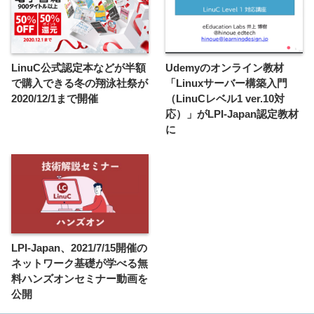
LinuC公式認定本などが半額
Udemyのオンライン教材
で購入できる冬の翔泳社祭が
「Linuxサーバー構築入門
2020/12/1まで開催
（LinuCレベル1 ver.10対
応）」がLPI-Japan認定教材
に
LPI-Japan、2021/7/15開催の
ネットワーク基礎が学べる無
料ハンズオンセミナー動画を
公開