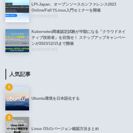
LPI-Japan、オープンソースカンファレンス2023
Online/FallでLinux入門セミナーを開催
2023年9月15日
Kubernetes関連認定試験が半額になる「クラウドネイ
ティブ技術者」を目指せ！ ステップアップキャンペー
ンが2023/12/15まで開催
2023年9月14日
人気記事
1
Ubuntu環境を日本語化する
2
Linux OSのバージョン確認方法まとめ