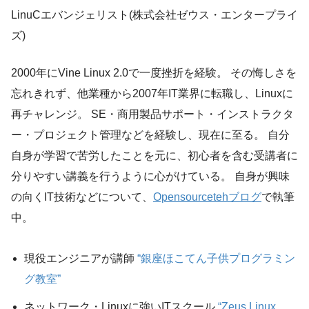
LinuCエバンジェリスト(株式会社ゼウス・エンタープライ
ズ)
2000年にVine Linux 2.0で一度挫折を経験。 その悔しさを
忘れきれず、他業種から2007年IT業界に転職し、Linuxに
再チャレンジ。 SE・商用製品サポート・インストラクタ
ー・プロジェクト管理などを経験し、現在に至る。 自分
自身が学習で苦労したことを元に、初心者を含む受講者に
分りやすい講義を行うように心がけている。 自身が興味
の向くIT技術などについて、
Opensourcetehブログ
で執筆
中。
現役エンジニアが講師
“銀座ほこてん子供プログラミン
グ教室”
ネットワーク・Linuxに強いITスクール
“Zeus Linux