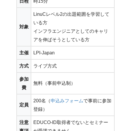
日程
時15分
LinuCレベル2の出題範囲を学習して
いる方
対象
インフラエンジニアとしてのキャリ
アを伸ばそうとしている方
主催
LPI-Japan
方式
ライブ方式
参加
無料（事前申込制）
費
200名（
申込みフォーム
で事前に参加
定員
登録）
注意
EDUCO-ID取得者でないとセミナー
事項
が受講できません。