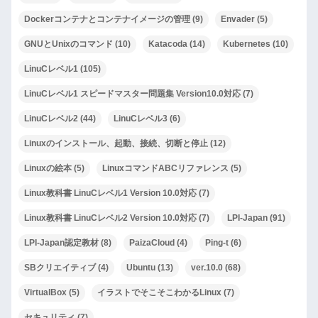
Dockerコンテナとコンテナイメージの管理
(9)
Envader
(5)
GNUとUnixのコマンド
(10)
Katacoda
(14)
Kubernetes
(10)
LinuCレベル1
(105)
LinuCレベル1 スピードマスター問題集 Version10.0対応
(7)
LinuCレベル2
(44)
LinuCレベル3
(6)
Linuxのインストール、起動、接続、切断と停止
(12)
Linuxの絵本
(5)
LinuxコマンドABCリファレンス
(5)
Linux教科書 LinuCレベル1 Version 10.0対応
(7)
Linux教科書 LinuCレベル2 Version 10.0対応
(7)
LPI-Japan
(91)
LPI-Japan認定教材
(8)
PaizaCloud
(4)
Ping-t
(6)
SBクリエイティブ
(4)
Ubuntu
(13)
ver.10.0
(68)
VirtualBox
(5)
イラストでそこそこわかるLinux
(7)
セキュリティ
(7)