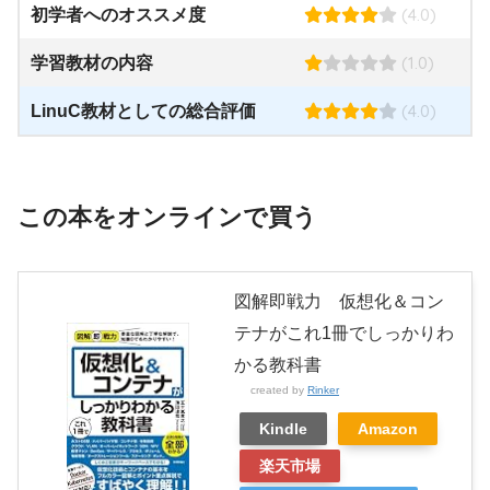
(4.0)
初学者へのオススメ度
(1.0)
学習教材の内容
(4.0)
LinuC教材としての総合評価
この本をオンラインで買う
図解即戦力 仮想化＆コン
テナがこれ1冊でしっかりわ
かる教科書
created by
Rinker
Kindle
Amazon
楽天市場