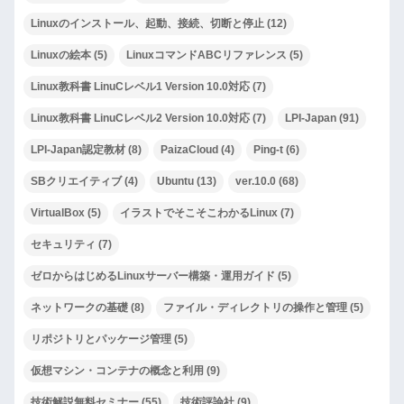
Linuxのインストール、起動、接続、切断と停止
(12)
Linuxの絵本
(5)
LinuxコマンドABCリファレンス
(5)
Linux教科書 LinuCレベル1 Version 10.0対応
(7)
Linux教科書 LinuCレベル2 Version 10.0対応
(7)
LPI-Japan
(91)
LPI-Japan認定教材
(8)
PaizaCloud
(4)
Ping-t
(6)
SBクリエイティブ
(4)
Ubuntu
(13)
ver.10.0
(68)
VirtualBox
(5)
イラストでそこそこわかるLinux
(7)
セキュリティ
(7)
ゼロからはじめるLinuxサーバー構築・運用ガイド
(5)
ネットワークの基礎
(8)
ファイル・ディレクトリの操作と管理
(5)
リポジトリとパッケージ管理
(5)
仮想マシン・コンテナの概念と利用
(9)
技術解説無料セミナー
(55)
技術評論社
(9)