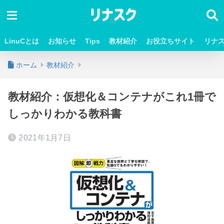
LinuCとは
お知らせ
Tips
教材紹介
お役立ちサイト
リナ
ホーム
教材紹介
教材紹介：仮想化＆コンテナがこれ1冊で
しっかりわかる教科書
2021年1月7日