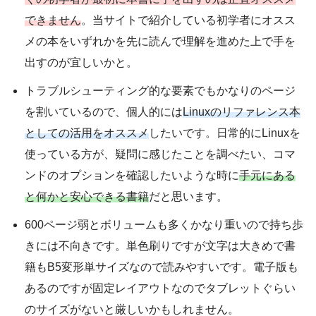
できません
。当サイトで紹介している初学者にオスス
メの本をいずれかを先に読んで理解を進めた上で手を
出すのが宜しいかと。
トラブルシューティング的な要素でもかなりのページ
を割いているので、個人的には
Linuxのリファレンス本
としての活用をオススメ
したいです。日常的にLinuxを
使っている方が、疑問に感じたことを調べたい、コマ
ンドのオプションを確認したいような時に
手元にある
と何かと安心できる書籍
だと思います。
600ページ弱とボリュームも多くかなり重いので持ち歩
きには不向きです。単色刷りですが文字は大きめで書
籍もB5変形単サイズなので読みやすいです。電子版も
あるのですが固定レイアウトなのでタブレットぐらい
のサイズがないと厳しいかもしれません。