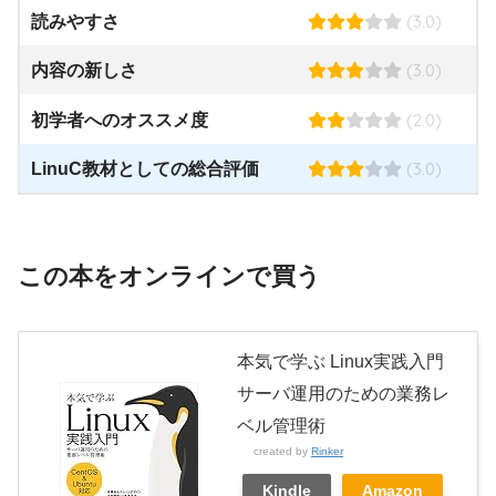
(3.0)
読みやすさ
(3.0)
内容の新しさ
(2.0)
初学者へのオススメ度
(3.0)
LinuC教材としての総合評価
この本をオンラインで買う
本気で学ぶ Linux実践入門
サーバ運用のための業務レ
ベル管理術
created by
Rinker
Kindle
Amazon