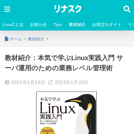
LinuCとは
お知らせ
Tips
教材紹介
お役立ちサイト
リ
ホーム
教材紹介
教材紹介：本気で学ぶLinux実践入門 サ
ーバ運用のための業務レベル管理術
2021年1月14日
2021年1月20日