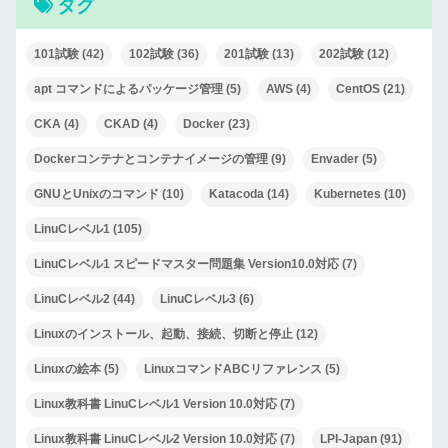
タグ
101試験
(42)
102試験
(36)
201試験
(13)
202試験
(12)
apt コマンドによるパッケージ管理
(5)
AWS
(4)
CentOS
(21)
CKA
(4)
CKAD
(4)
Docker
(23)
Dockerコンテナとコンテナイメージの管理
(9)
Envader
(5)
GNUとUnixのコマンド
(10)
Katacoda
(14)
Kubernetes
(10)
LinuCレベル1
(105)
LinuCレベル1 スピードマスター問題集 Version10.0対応
(7)
LinuCレベル2
(44)
LinuCレベル3
(6)
Linuxのインストール、起動、接続、切断と停止
(12)
Linuxの絵本
(5)
LinuxコマンドABCリファレンス
(5)
Linux教科書 LinuCレベル1 Version 10.0対応
(7)
Linux教科書 LinuCレベル2 Version 10.0対応
(7)
LPI-Japan
(91)