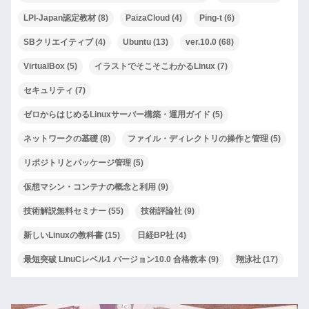
LPI-Japan認定教材
(8)
PaizaCloud
(4)
Ping-t
(6)
SBクリエイティブ
(4)
Ubuntu
(13)
ver.10.0
(68)
VirtualBox
(5)
イラストでそこそこわかるLinux
(7)
セキュリティ
(7)
ゼロからはじめるLinuxサーバー構築・運用ガイド
(5)
ネットワークの基礎
(8)
ファイル・ディレクトリの操作と管理
(5)
リポジトリとパッケージ管理
(5)
仮想マシン・コンテナの概念と利用
(9)
技術解説無料セミナー
(55)
技術評論社
(9)
新しいLinuxの教科書
(15)
日経BP社
(4)
最短突破 LinuCレベル1 バージョン10.0 合格教本
(9)
翔泳社
(17)