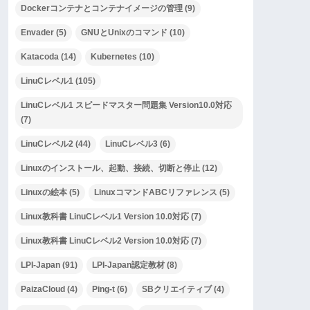
Dockerコンテナとコンテナイメージの管理
(9)
Envader
(5)
GNUとUnixのコマンド
(10)
Katacoda
(14)
Kubernetes
(10)
LinuCレベル1
(105)
LinuCレベル1 スピードマスター問題集 Version10.0対応
(7)
LinuCレベル2
(44)
LinuCレベル3
(6)
Linuxのインストール、起動、接続、切断と停止
(12)
Linuxの絵本
(5)
LinuxコマンドABCリファレンス
(5)
Linux教科書 LinuCレベル1 Version 10.0対応
(7)
Linux教科書 LinuCレベル2 Version 10.0対応
(7)
LPI-Japan
(91)
LPI-Japan認定教材
(8)
PaizaCloud
(4)
Ping-t
(6)
SBクリエイティブ
(4)