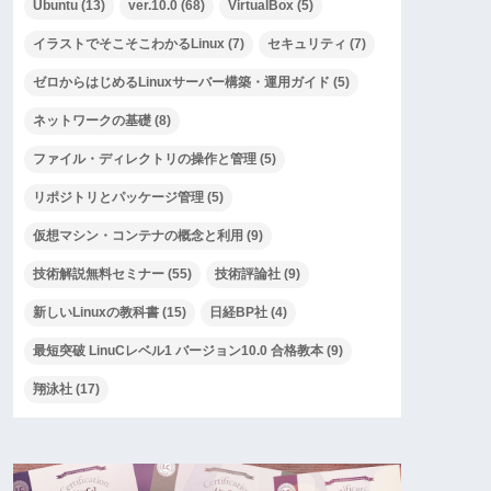
Ubuntu
(13)
ver.10.0
(68)
VirtualBox
(5)
イラストでそこそこわかるLinux
(7)
セキュリティ
(7)
ゼロからはじめるLinuxサーバー構築・運用ガイド
(5)
ネットワークの基礎
(8)
ファイル・ディレクトリの操作と管理
(5)
リポジトリとパッケージ管理
(5)
仮想マシン・コンテナの概念と利用
(9)
技術解説無料セミナー
(55)
技術評論社
(9)
新しいLinuxの教科書
(15)
日経BP社
(4)
最短突破 LinuCレベル1 バージョン10.0 合格教本
(9)
翔泳社
(17)