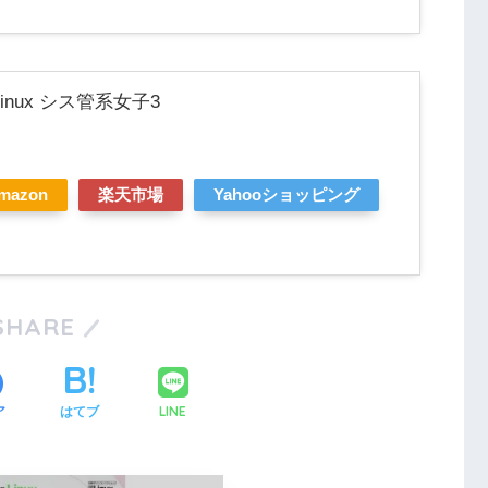
nux シス管系女子3
mazon
楽天市場
Yahooショッピング
SHARE
LINE
ア
はてブ