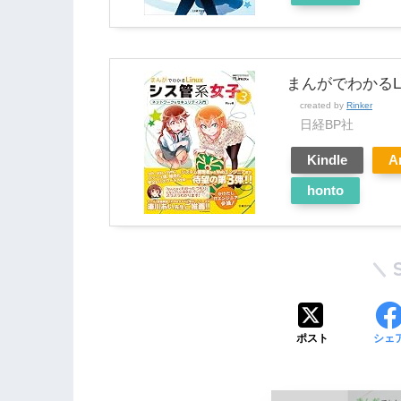
まんがでわかるLi
created by
Rinker
日経BP社
Kindle
A
honto
ポスト
シェ