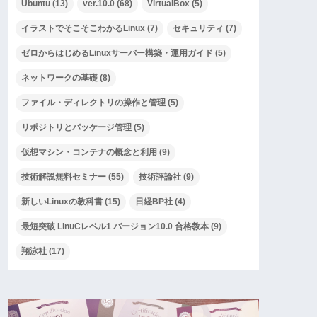
Ubuntu
(13)
ver.10.0
(68)
VirtualBox
(5)
イラストでそこそこわかるLinux
(7)
セキュリティ
(7)
ゼロからはじめるLinuxサーバー構築・運用ガイド
(5)
ネットワークの基礎
(8)
ファイル・ディレクトリの操作と管理
(5)
リポジトリとパッケージ管理
(5)
仮想マシン・コンテナの概念と利用
(9)
技術解説無料セミナー
(55)
技術評論社
(9)
新しいLinuxの教科書
(15)
日経BP社
(4)
最短突破 LinuCレベル1 バージョン10.0 合格教本
(9)
翔泳社
(17)