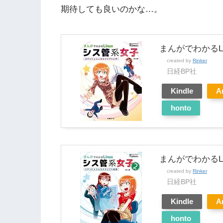
期待しても良いのかな…。
まんがでわかるLi
created by
Rinker
日経BP社
Kindle
A
honto
まんがでわかるLin
created by
Rinker
日経BP社
Kindle
A
honto