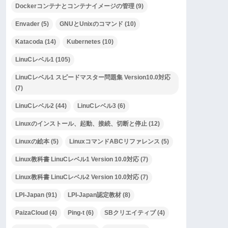
Dockerコンテナとコンテナイメージの管理
(9)
Envader
(5)
GNUとUnixのコマンド
(10)
Katacoda
(14)
Kubernetes
(10)
LinuCレベル1
(105)
LinuCレベル1 スピードマスター問題集 Version10.0対応
(7)
LinuCレベル2
(44)
LinuCレベル3
(6)
Linuxのインストール、起動、接続、切断と停止
(12)
Linuxの絵本
(5)
LinuxコマンドABCリファレンス
(5)
Linux教科書 LinuCレベル1 Version 10.0対応
(7)
Linux教科書 LinuCレベル2 Version 10.0対応
(7)
LPI-Japan
(91)
LPI-Japan認定教材
(8)
PaizaCloud
(4)
Ping-t
(6)
SBクリエイティブ
(4)